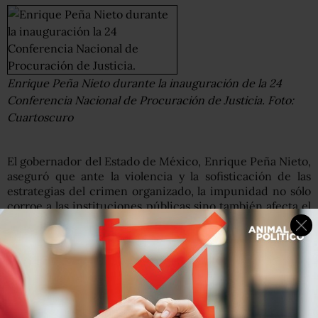
Enrique Peña Nieto durante la inauguración de la 24
Conferencia Nacional de Procuración de Justicia. Foto:
Cuartoscuro
El gobernador del Estado de México, Enrique Peña Nieto,
aseguró que ante la violencia y la sofisticación de las
estrategias del crimen organizado, la impunidad no sólo
corroe a las instituciones públicas sino también afecta el
ánimo de los mexicanos.
“Cuando hay impunidad se genera un círculo vicioso que
termina por socavar la efectividad, la credibilidad y, sobre
todo, el respaldo a las instituciones”, señaló el mandatario
mexiquense al inaugurar la 24 Conferencia Nacional de
Procuración de Justicia, realizada en Ixtapan de la Sal.