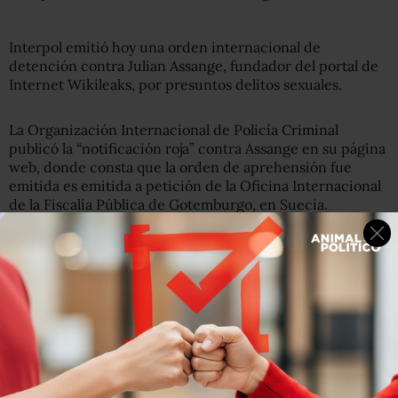
Interpol emitió hoy una orden internacional de
detención contra Julian Assange, fundador del portal de
Internet Wikileaks, por presuntos delitos sexuales.
La Organización Internacional de Policía Criminal
publicó la “notificación roja” contra Assange en su página
web, donde consta que la orden de aprehensión fue
emitida es emitida a petición de la Oficina Internacional
de la Fiscalía Pública de Gotemburgo, en Suecia.
Assange es procesado por casos relacionados con su
breve estancia en Suecia en agosto para dictar
conferencias sobre su actividad al frente de Wikileaks,
página en internet que recientemente publicó más de
250 mil cables diplomáticos secretos de Estados Unidos.
La defensa de Assange apeló en segunda instancia ante la