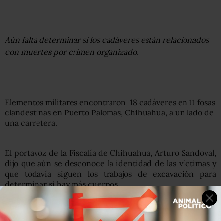
Aún falta determinar si los cadáveres están relacionados
con muertes por crimen organizado.
Elementos militares encontraron 18 cadáveres en 11 fosas
clandestinas en Puerto Palomas, Chihuahua, a un lado de
una carretera.
El portavoz de la Fiscalía de Chihuahua, Arturo Sandoval,
dijo que aún se desconoce la identidad de las víctimas y
que todavía siguen los trabajos de excavación para
determinar si hay más cuerpos.
Lo que tampoco se ha aclarado es si los cadáveres
pertenecen a presuntos miembros de algún cártel del