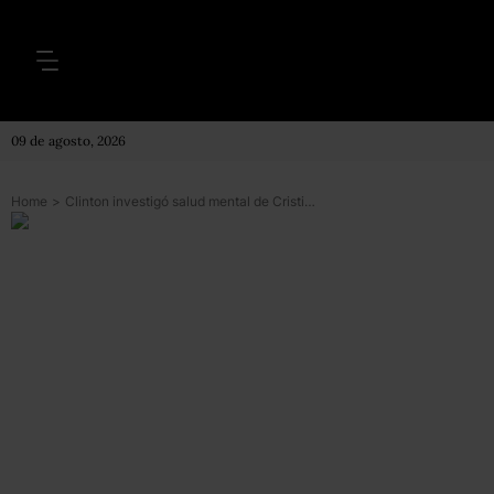
09 de agosto, 2026
Home
>
Clinton investigó salud mental de Cristina Fernández de Kirchner