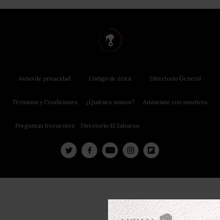
Aviso de privacidad
Código de ética
Directorio General
Términos y Condiciones
¿Quiénes somos?
Anúnciate con nosotros
Preguntas frecuentes
Directorio El Sabueso