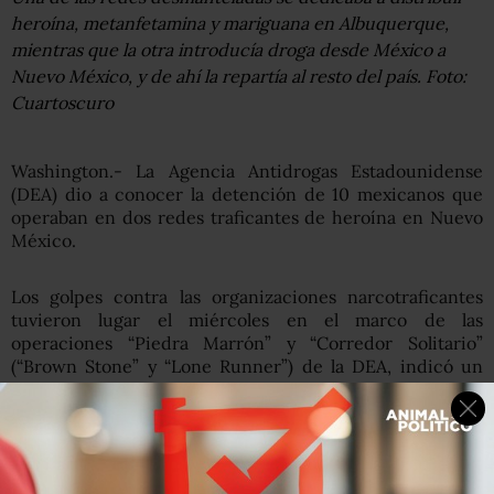
heroína, metanfetamina y mariguana en Albuquerque,
mientras que la otra introducía droga desde México a
Nuevo México, y de ahí la repartía al resto del país. Foto:
Cuartoscuro
Washington.- La Agencia Antidrogas Estadounidense
(DEA) dio a conocer la detención de 10 mexicanos que
operaban en dos redes traficantes de heroína en Nuevo
México.
Los golpes contra las organizaciones narcotraficantes
tuvieron lugar el miércoles en el marco de las
operaciones “Piedra Marrón” y “Corredor Solitario”
(“Brown Stone” y “Lone Runner”) de la DEA, indicó un
comunicado.
“Con estos arrestos, hemos desmantelado dos
importantes organizaciones de tráfico de heroína y