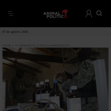
07 de agosto, 2026
Home
>
<i>Golpean</i> a narcos mexicanos en EU