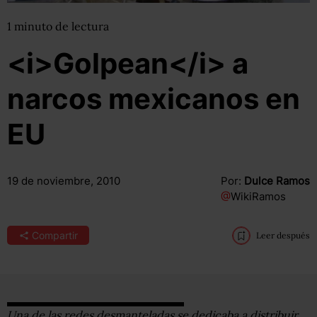
1
minuto
de lectura
<i>Golpean</i> a
narcos mexicanos en
EU
19 de noviembre, 2010
Por:
Dulce Ramos
@
WikiRamos
Compartir
Leer después
Una de las redes desmanteladas se dedicaba a distribuir