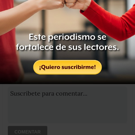
Compartir
Leer después
OCULTAR COMENTARIOS
Iniciar sesión
Registrate
Suscribete para comentar...
COMENTAR