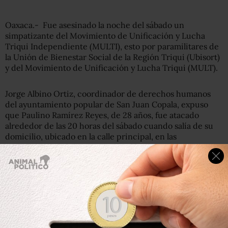
Oaxaca.- Fue asesinado la noche del sábado un
simpatizante del Movimiento de Unificación y Lucha
Triqui Independiente (MULTI), esto por paramilitares de
la Unión de Bienestar Social de la Región Triqui (Ubisort)
y del Movimiento de Unificación y Lucha Triqui (MULT).
Jorge Albino Ortiz, coordinador de derechos humanos
del ayuntamiento popular de San Juan Copala, expuso
que Paulino Ramírez Reyes, de 28 años, fue atacado
alrededor de las 20 horas del sábado cuando salía de su
domicilio, ubicado en la calle principal, en las
inmediaciones de una iglesia católica.
“Los compañeros están acorralados; ya están (los
paramilitares) adentro y afuera de la comunidad”
, agregó
Albino Ortiz.