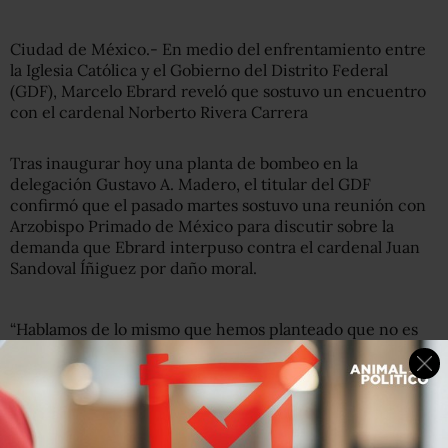
Ciudad de México.- En medio del enfrentamiento entre
la Iglesia Católica y el Gobierno del Distrito Federal
(GDF), Marcelo Ebrard reveló que sostuvo un encuentro
con el cardenal Norberto Rivera Carrera
Tras inaugurar hoy una planta de bombeo en la
delegación Gustavo A. Madero, el titular del GDF
confirmó que el pasado martes sostuvo una reunión con
Arzobispo Primado de México para discutir sobre la
demanda que Ebrard interpuso contra el cardenal Juan
Sandoval Íñiguez por daño moral.
“Hablamos de lo mismo que hemos planteado que no es
razonable que se le imputen delitos a funcionarios
públicos sin ninguna prueba”, comentó Ebrard frente a
los medios de comunicación a unos días de que un juez
diera entrada a la demanda contra Sandoval Iñiguez .