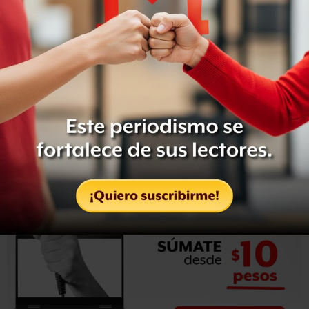
“Siempre hemos tenido urbanidad política y la vamos a
seguir teniendo” manifestó el mandatario capitalino
sobre su relación con el cardenal Rivera Carrera.
Ebrard presentó la semana pasada por daño moral contra
Sandoval Iñiguez, quien lo acusó de haber sobornado a
los ministro de la Suprema Corte de Justicia de la Nación
para que avalaran la constitucionalidad de los
matrimonios y adopciones por parejas del mismo sexo.