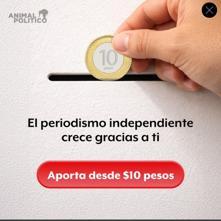
Gustavo Madero Muñoz es coordinador de la fracción
parlamentaria del Partido Acción Nacional (PAN) en el
Senado de la República por Chihuahua.
En el Senado se desempeñó como Presidente de la
Comisión de Hacienda y Crédito Público e integrante de
las comisiones de Comercio y Fomento Industrial, de
Energía, y de Relaciones Exteriores – Asia Pacífico.
En el 2008 trascendió que sería nombrado Coordinador
de la bancada del PAN en el Senado en sustitución de
Santiago Creel, sin embargo en el 2009 César Nava lo
confirmó como coordinador parlamentario para la LXI
Legislatura. Redacción de Animal Político.
Compartir
Leer después