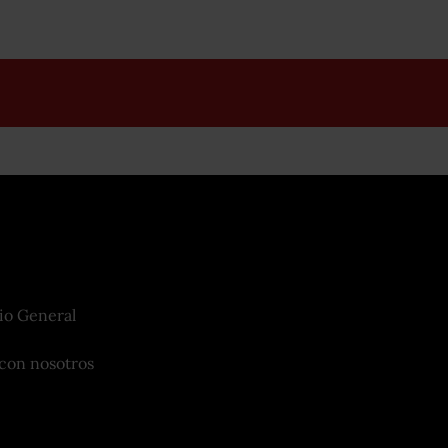
io General
con nosotros