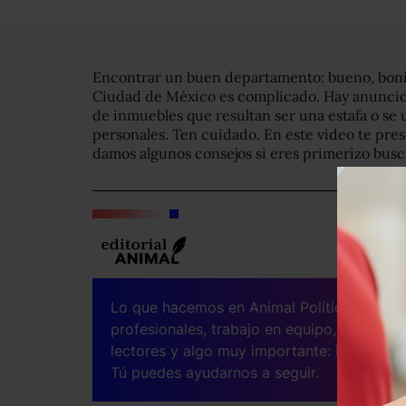
Encontrar un buen departamento: bueno, bonit
Ciudad de México es complicado. Hay anuncios
de inmuebles que resultan ser una estafa o se 
personales. Ten cuidado. En este video te pr
damos algunos consejos si eres primerizo bus
Lo que hacemos en Animal Político requier
profesionales, trabajo en equipo, mantener
lectores y algo muy importante:
independe
Tú puedes ayudarnos a seguir.