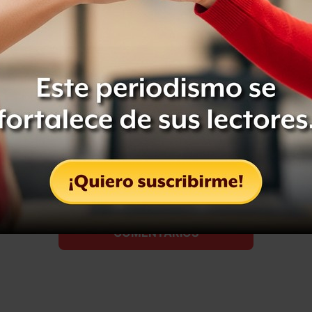
rte del equipo
ete a Animal Político, recibe
ios y apoya el periodismo libre.
CRIBIRME
Compartir
Leer después
COMENTARIOS