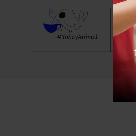
Sé pa
Suscríb
benefic
SUS