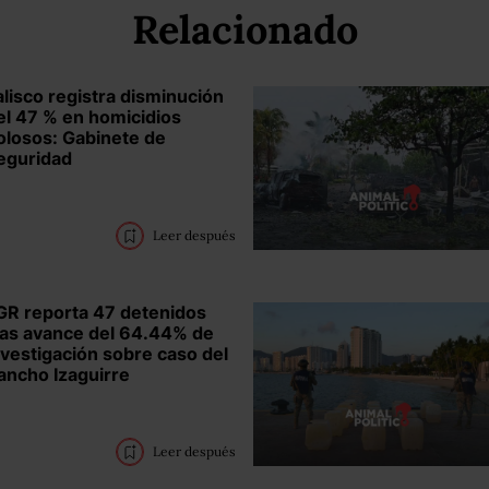
Relacionado
alisco registra disminución
el 47 % en homicidios
olosos: Gabinete de
eguridad
Leer después
GR reporta 47 detenidos
ras avance del 64.44% de
nvestigación sobre caso del
ancho Izaguirre
Leer después