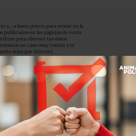
o y… a buen precio para rentar en la
 publicados en las páginas de renta
utilizan para obtener tus datos
esentamos un caso muy común y te
cando depa por internet.
e de periodistas
 diálogo con los
ncia