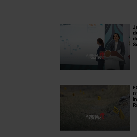
J
d
d
S
F
t
i
R