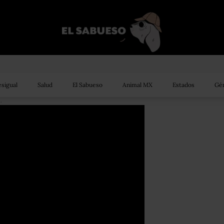
sigual
Salud
El Sabueso
Animal MX
Estados
Gén
 departamento para rentar