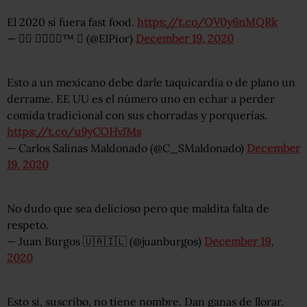
El 2020 si fuera fast food.
https://t.co/OV0y6nMQRk
— 🅴🅻 🅿🅸🅾🆁™  (@ElPior)
December 19, 2020
Esto a un mexicano debe darle taquicardia o de plano un
derrame. EE UU es el número uno en echar a perder
comida tradicional con sus chorradas y porquerías.
https://t.co/u9yCOHvJMs
— Carlos Salinas Maldonado (@C_SMaldonado)
December
19, 2020
No dudo que sea delicioso pero que maldita falta de
respeto.
— Juan Burgos 🇺🇦🇮🇱 (@juanburgos)
December 19,
2020
Esto si, suscribo, no tiene nombre. Dan ganas de llorar.