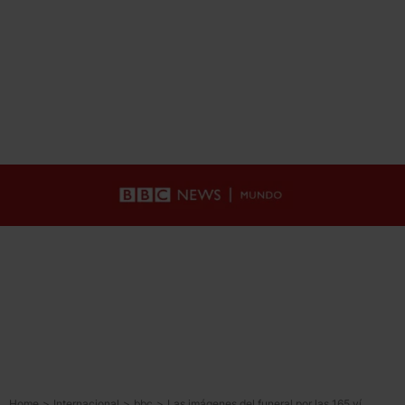
Home
>
Internacional
>
bbc
>
Las imágenes del funeral por las 165 víctimas de la escuela de niñas bombardeada durante los ataques a Irán