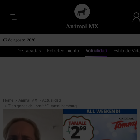
Animal MX
07 de agosto, 2026
Destacadas
Entretenimiento
Actualidad
Estilo de Vid
Home
>
Animal MX
>
Actualidad
>
‘Dan ganas de llorar’: *El tamal hamburguesa existe* y algunos ya lo odian