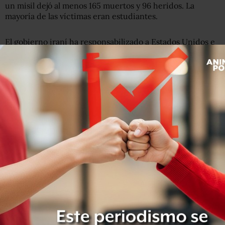
un misil dejó al menos 165 muertos y 96 heridos. La
mayoría de las víctimas eran estudiantes.
El gobierno iraní ha responsabilizado a Estados Unidos e
Israel del ataque. “Es un acto barbárico”, dijo el
presidente, Masoud Pezeshkian.
El Comando Central de Estados Unidos (Centcom)
declaró estar investigando los informes del incidente,
mientras que el secretario de Estado, Marco Rubio,
aseguró que el país “no atacaría deliberadamente una
escuela”.
Por su parte, el ejército israelí afirmó no tener
conocimiento de ninguna operación en la zona.
El impacto en la escuela se dio en medio de los ataques