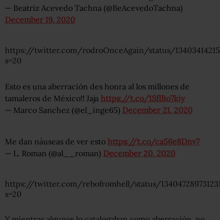
— Beatriz Acevedo Tachna (@BeAcevedoTachna)
December 19, 2020
https://twitter.com/rodroOnceAgain/status/1340341421
s=20
Esto es una aberración des honra al los millones de
tamaleros de México!! Jaja
https://t.co/1SfIBo7kiy
— Marco Sanchez (@el_inge65)
December 21, 2020
Me dan náuseas de ver esto
https://t.co/ca56e8Dnv7
— L. Roman (@al__roman)
December 20, 2020
https://twitter.com/rebofromhell/status/1340472897312
s=20
Y mientras algunos lo catalogaban como aberración, no