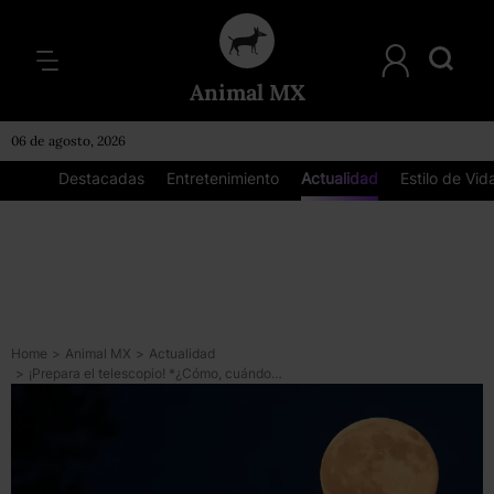
Animal MX
06 de agosto, 2026
Destacadas
Entretenimiento
Actualidad
Estilo de Vid
Home
>
Animal MX
>
Actualidad
>
¡Prepara el telescopio! *¿Cómo, cuándo y a qué hora ver la Superluna Rosa de abril?*