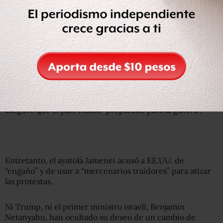
República Islámica, murieron miles de personas por la
represión de las fuerzas de seguridad.
El presidente de Estados Unidos, Donald Trump,
repetidamente amenazó con tomar acción militar por la
muerte de los manifestantes.
Ante esas amenazas, el gobierno de Irán señaló que
Teherán estaba abierta a conversar con Washington, pero
aseguró que el país estaba “preparado para la guerra”.
Entretanto, el ayatolá Jamenei acusó a EE.UU. de
“engaño” y de usar a “mercenarios traidores” para atizar
las protestas.
Ni Trump, ni el primer ministro israelí, Benjamín
Netanyahu, han ocultado su deseo de un cambio de