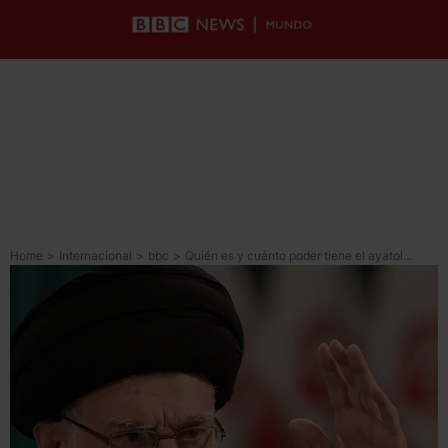
Home
>
Internacional
>
bbc
>
Quién es y cuánto poder tiene el ayatolá Alí Jamenei, el segundo líder supremo de Irán desde la revolución islámica de 1979