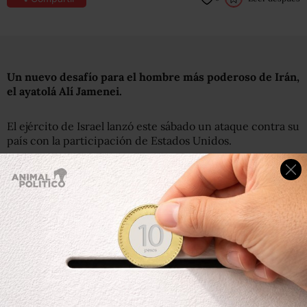
Un nuevo desafío para el hombre más poderoso de Irán,
el ayatolá Alí Jamenei.
El ejército de Israel lanzó este sábado un ataque contra su
país con la participación de Estados Unidos.
En enero, el líder supremo iraní enfrentó el reto más
serio a su poder desde la Revolución Islámica de 1979,
cuando manifestaciones masivas sacudieron las calles del
país y desataron una crisis de legitimidad del gobierno.
En las protestas antigubernamentales, que alcanzaron un
nivel nunca visto en los 47 años de historia de la