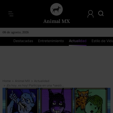
Animal MX
08 de agosto, 2026
Destacadas
Entretenimiento
Actualidad
Estilo de Vid
Home
>
Animal MX
>
Actualidad
>
¡Es hoy, es hoy! Participa en una *sesión virtual de dibujo con Gosh! Comics y Broken Frontier*