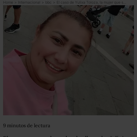
Home
>
Internacional
>
bbc
>
El caso de Yulixa Toloza, la mujer que se realizó una cirugía estética, desapareció y luego fue hallada muerta
9
minutos
de lectura