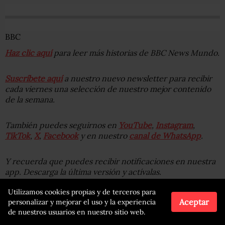
BBC
Haz clic aquí
para leer más historias de BBC News Mundo.
Suscríbete aquí
a nuestro nuevo newsletter para recibir
cada viernes una selección de nuestro mejor contenido
de la semana.
También puedes seguirnos en
YouTube
,
Instagram
,
TikTok
,
X
,
Facebook
y en nuestro
canal de WhatsApp
.
Y recuerda que puedes recibir notificaciones en nuestra
app. Descarga la última versión y actívalas.
Utilizamos cookies propias y de terceros para
“Te dicen que eres afortunada, pero yo lo sufría”:
Aceptar
personalizar y mejorar el uso y la experiencia
cómo tener los senos grandes puede afectar a tu salud
de nuestros usuarios en nuestro sitio web.
“Me he sometido a más de 100 operaciones y nunca