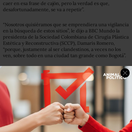
caer en esa frase de cajón, pero la verdad es que,
desafortunadamente, se va a repetir”.
“Nosotros quisiéramos que se emprendiera una vigilancia
en la búsqueda de estos sitios”, le dijo a BBC Mundo la
presidenta de la Sociedad Colombiana de Cirugía Plástica
Estética y Reconstructiva (SCCP), Damaris Romero,
“porque, justamente al ser clandestinos, a veces no los
ven, sobre todo en una ciudad tan grande como Bogotá”.
La búsqueda que emprendieron las amigas de la víctima
el 13 de mayo y que terminó el 19 con el hallazgo del
cuerpo de Yulixa en un municipio del departamento de
Cundinamarca se viralizó en redes sociales y llevó a que
miles de personas siguieran con interés todos los detalles
del caso.