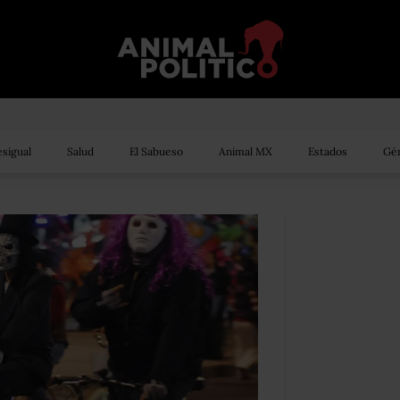
sigual
Salud
El Sabueso
Animal MX
Estados
Gén