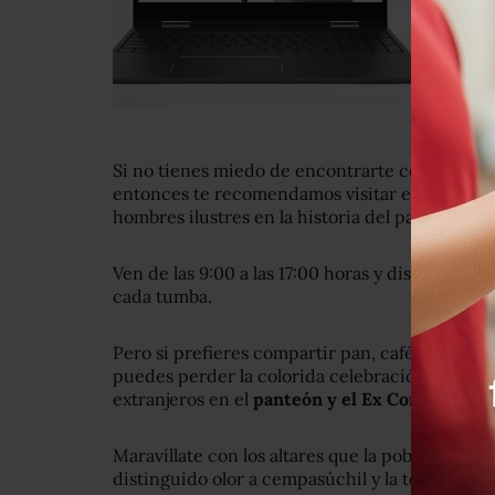
Si no tienes miedo de encontrarte con el alma 
entonces te recomendamos visitar el
Panteón 
hombres ilustres en la historia del país.
Ven de las 9:00 a las 17:00 horas y disfruta dis
cada tumba.
Pero si prefieres compartir pan, café o algún o
puedes perder la colorida celebración que año
extranjeros en el
panteón y el Ex Convento S
Maravíllate con los altares que la población rea
distinguido olor a cempasúchil y la tenue luz 