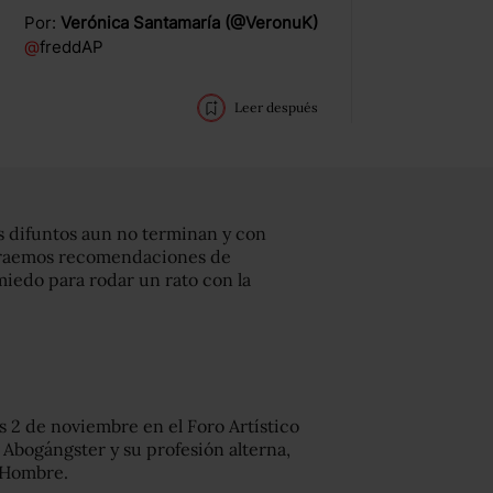
Por:
Verónica Santamaría (@VeronuK)
@
freddAP
Leer después
os difuntos aun no terminan y con
 traemos recomendaciones de
miedo para rodar un rato con la
es 2 de noviembre en el Foro Artístico
 Abogángster y su profesión alterna,
 Hombre.