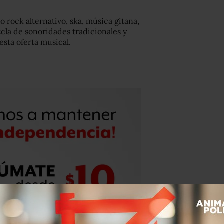
rock alternativo, ska, música gitana,
zcla de sonoridades tradicionales y
esta oferta musical.