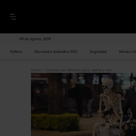
09 de agosto, 2026
Política
Elecciones Judiciales 2025
Seguridad
México De
Home
>
Comida con difuntos, jazz, teatro y rodada: actividades para este puente de Día de Muertos