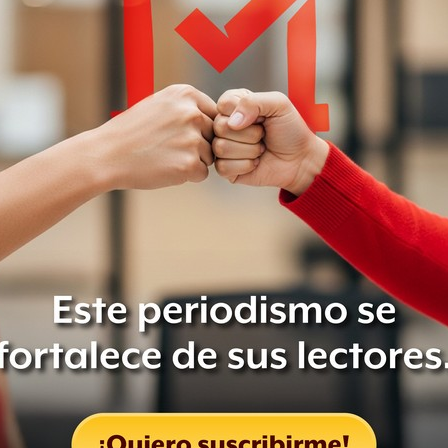
de algún difunto en el panteón,
de San Fernando
donde encontrarás
eño arquitectónico y las esculturas de
tro alimento con los difuntos, no te
 con año maravilla a nacionales y
an Andrés Mixquic.
liza a sus seres queridos, del
de las veladoras alumbrando el camino.