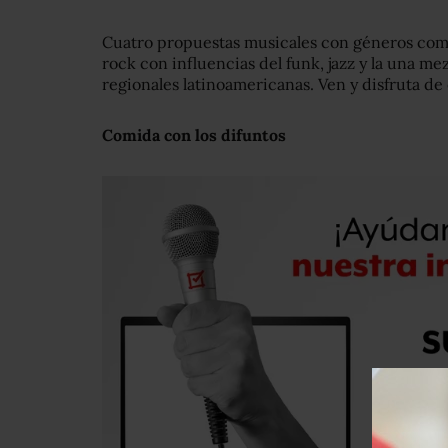
Cuatro propuestas musicales con géneros como 
rock con influencias del funk, jazz y la una me
regionales latinoamericanas. Ven y disfruta de 
Comida con los difuntos