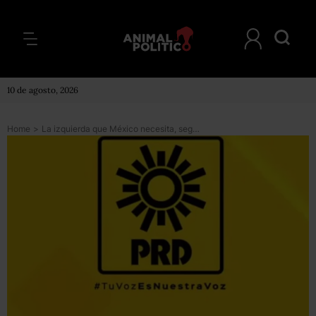
10 de agosto, 2026
Home
>
La izquierda que México necesita, según el PRD