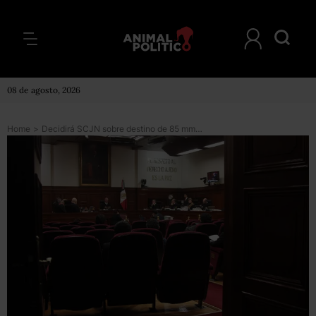
08 de agosto, 2026
Home
>
Decidirá SCJN sobre destino de 85 mmdp de grandes empresas