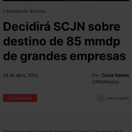
1
minuto
de lectura
Decidirá SCJN sobre
destino de 85 mmdp
de grandes empresas
04 de abril, 2013
Por:
Dulce Ramos
@
WikiRamos
Compartir
Leer después
Reforma
publica que la Suprema Corte de Justicia de la