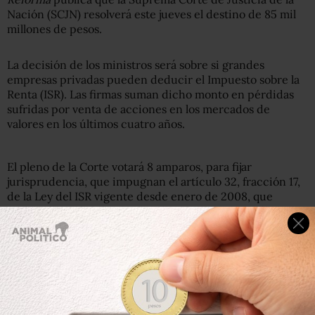
Nación (SCJN) resolverá este jueves el destino de 85 mil
millones de pesos.
La decisión de los ministros será sobre si grandes
empresas privadas pueden deducir el Impuesto sobre la
Renta (ISR). Las firmas suman dicho monto en pérdidas
sufridas por venta de acciones en los mercados de
valores en los últimos cuatro años.
El pleno de la Corte votará 8 amparos, para fijar
jurisprudencia, que impugnan el artículo 32, fracción 17,
de la Ley del ISR vigente desde enero de 2008, que
prohíbe este tipo de deducciones en general y sólo las
permite sujetas a límites y aplicadas sobre el monto de
ganancias por venta de acciones, no sobre los ingresos
ordinarios de las empresas.
Todo indica, según Reforma, que los amparos serán
negados.