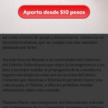
figura no se encuentra regulada, de ahí que exigirán que
se le dé el mismo trato que se le dio a la iniciativa
preferente con la que se impulsó la Reforma Laboral.
De no cumplir con los resultados y la voluntad de la
población participante, solicitarán por la vía del amparo,
así como a través de quejas y denuncias en instancias de
derechos humanos, que se cumpla con este mandato
plasmado por la ley.
Naranjo hizo un llamado a las autoridades del Gobierno
del Distrito Federal para que dejen la incongruencia a un
lado y los dejen instalar la propaganda de la consulta en
lugares estratégicos como son los accesos del metro.
Comentó que mientras a Televisa le permiten hacer una
colecta para el Teletón, a ellos les prohíben instalar
información sobre esta consulta.
Tlatoani Flores, otro integrante del Movimiento, informó
que trabajadores de la Universidad Autónoma de México