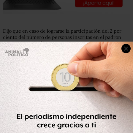
Dijo que en caso de lograrse la participación del 2 por
ciento del número de personas inscritas en el padrón
electoral se podrá solicitar la consulta como lo marca la
Constitución.
No sólo eso. Sostuvo que en caso de una participación de
más del 40 % de la población con credencial de elector
en el país, el resultado sería obligatorio para las
autoridades.
“Es decir tendrán que acatar dichos resultados y en caso
que así lo decida la población echar atrás la Reforma
Laboral”, declaró Naranjo.
Explicó que aún cuando la consulta popular fue aprobada
por los Diputados como parte de la Reforma Política, la