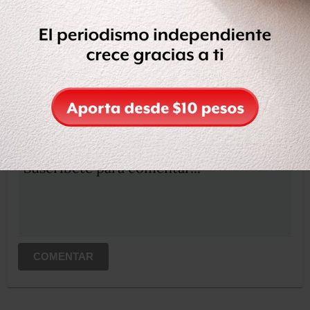
Compartir
Leer después
OCULTAR COMENTARIOS
Iniciar sesión
Registrate
Suscribete para comentar...
COMENTAR