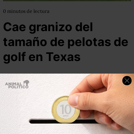
0
minutos
de lectura
Cae granizo del
tamaño de pelotas de
golf en Texas
15 de junio, 2012
Por:
pluna
Compartir
Leer después