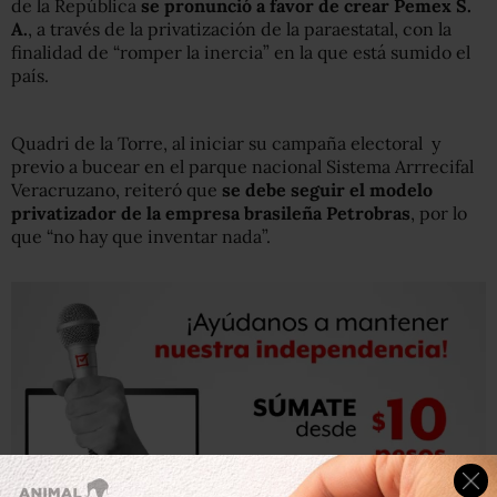
de la República
se pronunció a favor de crear Pemex S.
A.
, a través de la privatización de la paraestatal, con la
finalidad de “romper la inercia” en la que está sumido el
país.
Quadri de la Torre, al iniciar su campaña electoral y
previo a bucear en el parque nacional Sistema Arrrecifal
Veracruzano, reiteró que
se debe seguir el modelo
privatizador de la empresa brasileña Petrobras
, por lo
que “no hay que inventar nada”.