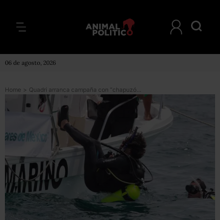
06 de agosto, 2026
Home
>
Quadri arranca campaña con “chapuzón” y llama a privatizar Pemex