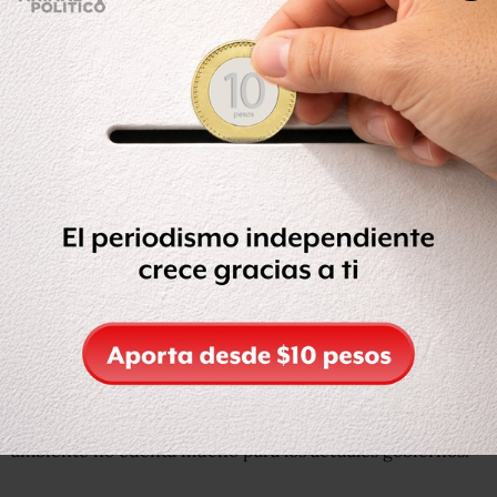
La inmersión submarina estaba prevista para las 10:00
horas.
Quadri partió del muelle,
ubicado frente al Café La
Parroquia, rumbo a los arrecifes en
30 lanchas
y
acompañado por las dirigencias nacional, estatal, y
aspirantes a diputados federales y senadores locales,
además de buzos profesionales.
De acuerdo al vocero de su campaña, Humberto Zurita,
el
objetivo de bucear antes del mitin es
exhortar a los
mexicanos a conocer los riesgos que tiene la naturaleza
si se sigue con políticas públicas donde el medio
ambiente no cuenta mucho para los actuales gobiernos.