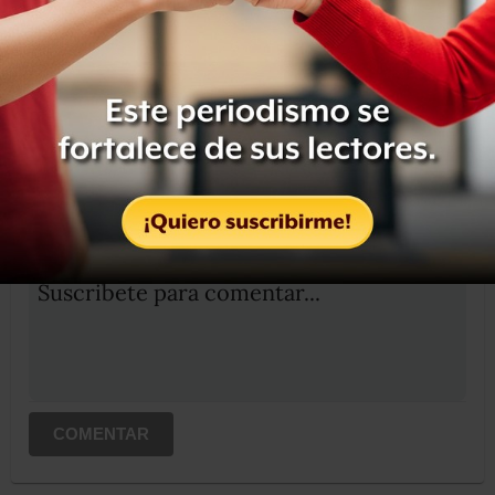
Compartir
Leer después
OCULTAR COMENTARIOS
Iniciar sesión
Registrate
Suscribete para comentar...
COMENTAR