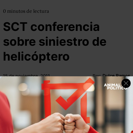
0
minutos
de lectura
SCT conferencia
sobre siniestro de
helicóptero
15 de noviembre, 2011
Por:
Dulce Ramos
@
WikiRamos
Compartir
Leer después