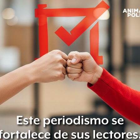
su concepto de “República Amorosa”
plicó que se refiere a la recuperación