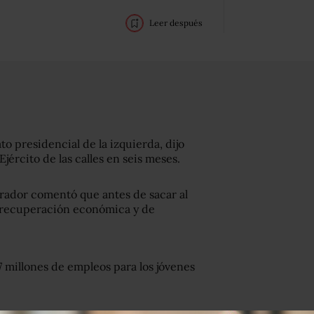
Leer después
 presidencial de la izquierda, dijo
jército de las calles en seis meses.
rador comentó que antes de sacar al
de recuperación económica y de
 millones de empleos para los jóvenes