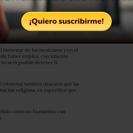
rador explicó que el concepto de
amilia, el prójimo y a la patria, sin
 bienestar de los mexicanos y en el
uede haber empleo, crecimiento
 no será posible detener la
l (Morena) también descartó que las
tación religiosa, en específico que
 definió como un humanista con
.