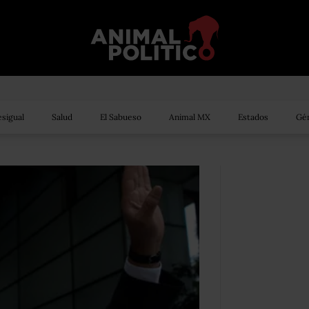
sigual
Salud
El Sabueso
Animal MX
Estados
Gén