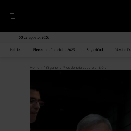
06 de agosto, 2026
Política
Elecciones Judiciales 2025
Seguridad
México De
Home
>
“Si gano la Presidencia sacaré al Ejército de las calles en seis meses”: AMLO