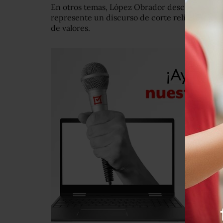
En otros temas, López Obrador descartó que 
represente un discurso de corte religioso y ex
de valores.