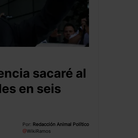
encia sacaré al
les en seis
Por:
Redacción Animal Político
@
WikiRamos