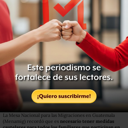
arrancó sus pasos de la pequeña ciudad de estuco
blanco. Pedro le dejó en ese entonces un bebé de seis
meses, Tomás. Hoy el niño pregunta por su padre, ella
sólo responde “Sólo Dios sabe dónde está”. Tomasa
asegura que no puede responderle a su hijo, sólo llorar
ante el recuerdo de su compañero.
To por “unos quetzales más”.//FOTO: Diego Ríos
Pedro se arriesgó a salir de Guatemala, a pesar de la
advertencia de perder la vida al internarse en México. La
necesidad, dice Tomasa, lo obligaron, “
unos quetzales
más
” y “una vida mejor para el hijo” lo orillaron a dejar el
campo.
No valió la pena
, hoy lo sabe en carne propia
Tomasa, que recorre con un grupo de mujeres
centroamericanas los caminos dolorosos del sur.
La Mesa Nacional para las Migraciones en Guatemala
(Menamig) recordó que es
necesario tener medidas
cautelares para todos los familiares que participan en