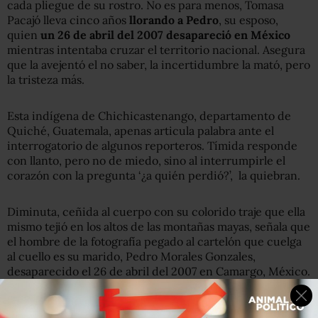
cada pliegue de su rostro. No es para menos, Tomasa
Pacajó lleva cinco años
llorando a Pedro
, su esposo,
quien
un 26 de abril del 2007 desapareció en México
mientras intentaba cruzar el territorio nacional. Asegura
que la avejentó el no saber, la incertidumbre la mató, pero
la tristeza más.
Esta indígena de Chichicastenango, departamento de
Quiché, Guatemala, apenas articula palabra ante el
interrogatorio de algunos reporteros. Tímida responde
con llanto, pero no de miedo, sino al interrumpirle el
corazón con la pregunta ‘¿a quién perdió?’, la quiebran.
Diminuta, ceñida al cuerpo con su colorido traje que ella
mismo tejió en los altos de las montañas mayas, señala que
el hombre de la fotografía pegado al cartelón que cuelga
al cuello es su marido, Pedro Morales Gonzales,
desaparecido el 26 de abril del 2007 en Camargo, México.
Sólo tres años duró la convivencia con él
cuando