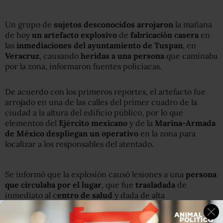
Un grupo de
sujetos desconocidos arrojaron
la mañana
de hoy
un artefacto explosivo
de
fabricación casera
en
las
inmediaciones del ayuntamiento de Tuxpan
, en
Veracruz
, causando
heridas a una persona
que caminaba
por la zona, informaron fuentes policiacas.
De acuerdo con los primeros reportes, el artefacto fue
arrojado en una de las calles del primer cuadro de la
ciudad a la altura del edificio público, por lo que
elementos del
Ejército mexicano
y de la
Marina-Armada
de México despliegan un operativo
en la zona para
localizar a los responsables del atentado.
Se informó que la explosión causó lesiones a una
persona
que circulaba por el lugar
, que fue
trasladada
de
inmediato al c
entro de salud
y dada de alta
posteriormente porque
las heridas fueron leves.