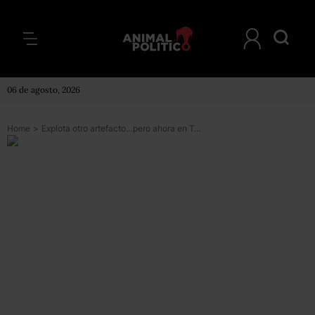
06 de agosto, 2026
Home
>
Explota otro artefacto…pero ahora en Tuxpan; hay un herido