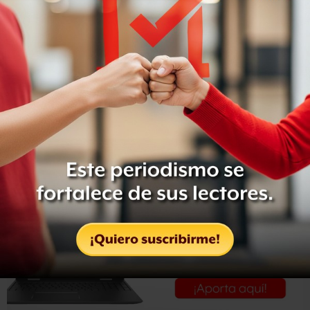
En este sentido, los elementos castrenses
reforzaron las
medidas de seguridad
tanto en la
zona urbana
como en
la portuaria
para asegurar la integridad física de los
ciudadanos.
Elementos policiacos y de las fuerzas federales
mantienen un operativo en búsqueda de los agresores.