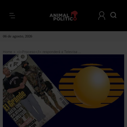
06 de agosto, 2026
Home
>
<i>Proceso</i> responderá a Televisa en su edición del domingo