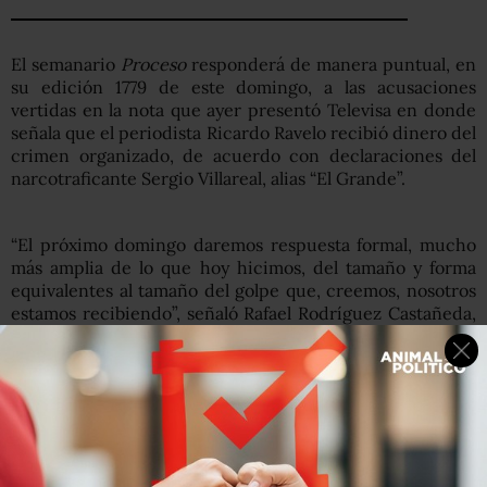
El semanario
Proceso
responderá de manera puntual, en
su edición 1779 de este domingo, a las acusaciones
vertidas en la nota que ayer presentó Televisa en donde
señala que el periodista Ricardo Ravelo recibió dinero del
crimen organizado, de acuerdo con declaraciones del
narcotraficante Sergio Villareal, alias “El Grande”.
“El próximo domingo daremos respuesta formal, mucho
más amplia de lo que hoy hicimos, del tamaño y forma
equivalentes al tamaño del golpe que, creemos, nosotros
estamos recibiendo”, señaló Rafael Rodríguez Castañeda,
director de la revista
Proceso
, en entrevista con Carmen
Aristegui.
Asimismo, Rodríguez Castañeda enfatizó: “La posición de
la revista es sólida: negamos rotundamente cualquier tipo
de dádiva o cuota que nos paguen los narcos por dejar de